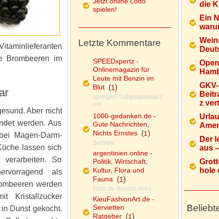
Jetzt online Lotto
die K
spielen!
Ein 
warum
Wein
Letzte Kommentare
aminlieferanten
Deuts
ie Brombeeren im
SPEEDxpertz -
Open
Onlinemagazin für
Hamb
Leute mit Benzin im
GKV-
Blut
(
)
1
ar
Beitr
spengler72@googlemail.c
z ver
om
esund. Aber nicht
1000-gedanken.de -
Urlau
endet werden. Aus
Gute Nachrichten,
Ameri
Nichts Ernstes
(
)
1
 bei Magen-Darm-
Der l
Barbara
 Küche lassen sich
aus – 
argentinien.online -
verarbeiten. So
Politik, Wirtschaft,
Grott
Kultur, Flora und
hole d
ervorragend als
Fauna
(
)
1
Brombeeren werden
Paco de Buenos Aires
t Kristallzucker
KieuFashionArt.de -
Beliebt
Servietten
 in Dunst gekocht.
Ratgeber
(
)
1