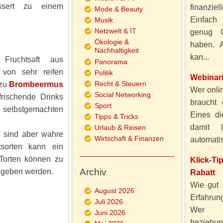
ssert zu einem
finanzie
Mode & Beauty
Einfach
Musik
Netzwelt & IT
genug 
Ökologie &
haben. A
Nachhaltigkeit
kan...
Fruchtsaft aus
Panorama
von sehr reifen
Politik
Webinar
Recht & Steuern
 zu
Brombeermus
Wer onlin
Social Networking
rischende Drinks
braucht 
Sport
selbstgemachten
Eines di
Tipps & Tricks
damit 
Urlaub & Reisen
 sind aber wahre
Wirtschaft & Finanzen
automatisi
tsorten kann ein
Torten können zu
Klick-T
Archiv
egeben werden.
Rabatt
Wie gut 
August 2026
Erfahru
Juli 2026
Wer al
Juni 2026
beziehun