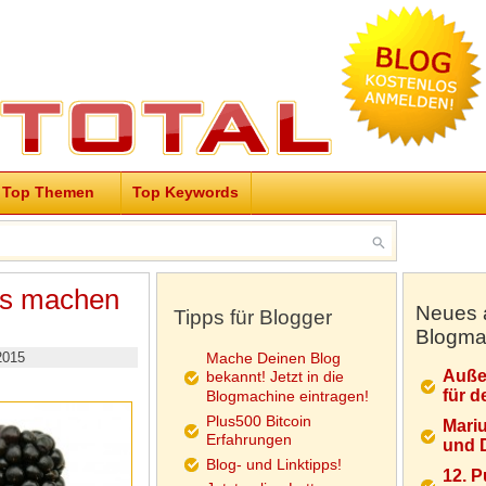
Top Themen
Top Keywords
es machen
Neues 
Tipps für Blogger
Blogma
2015
Mache Deinen Blog
Auße
bekannt! Jetzt in die
für d
Blogmachine eintragen!
Plus500 Bitcoin
Mariu
Erfahrungen
und D
Blog- und Linktipps!
12. 