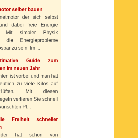
otor selber bauen
etmotor der sich selbst
 und dabei freie Energie
? Mit simpler Physik
n die Energieprobleme
sbar zu sein. Im ...
timative Guide zum
n im neuen Jahr
ten ist vorbei und man hat
eutlich zu viele Kilos auf
üften. Mit diesen
geln verlieren Sie schnell
ünschten Pf...
elle Freiheit schneller
n
eder hat schon von