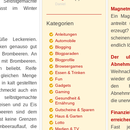
elbstgemachte
Daniel
sst im Winter
Magnetm
Ein Magn
Kategorien
antreibt
erzeugt
Anleitungen
scheine
ße Leckereien.
Automobile
endlich lö
ken genauso gut
Blogging
Blogparaden
t Brombeeren. An
Der ul
Blogprofile
 mit Brombeeren.
Abnehme
Browsergames
 beliebt. Reife
Weihnach
Essen & Trinken
 gleichen Menge
wieder d
Fun
n kalt gestellten
Gadgets
den H
schmeckt auch ein
Gaming
Abnehmre
selbstgemachte
Gesundheit &
die unerw
Ernährung
eisen und zu Eis
Gutscheine & Sparen
mbeeren sind dem
Finanzi
Haus & Garten
ast keine Grenzen
erreiche
Lotto
beerauflauf, die
Fast j
Medien & TV