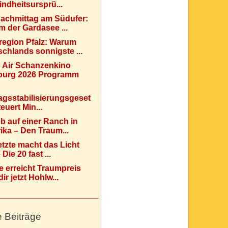
indheitsursprü...
Nachmittag am Südufer:
 der Gardasee ...
region Pfalz: Warum
chlands sonnigste ...
 Air Schanzenkino
urg 2026 Programm
agsstabilisierungsgeset
teuert Min...
b auf einer Ranch in
ka – Den Traum...
etzte macht das Licht
Die 20 fast ...
e erreicht Traumpreis
ir jetzt Hohlw...
e Beiträge