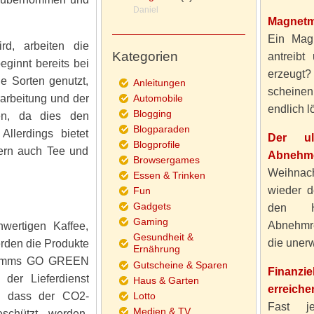
Daniel
Magnetm
Ein Magn
rd, arbeiten die
Kategorien
antreibt
eginnt bereits bei
erzeugt
e Sorten genutzt,
Anleitungen
scheine
arbeitung und der
Automobile
endlich lö
Blogging
hen, da dies den
Blogparaden
Allerdings bietet
Der ul
Blogprofile
dern auch Tee und
Abnehme
Browsergames
Weihnach
Essen & Trinken
wieder d
Fun
Gadgets
den H
Gaming
Abnehmre
wertigen Kaffee,
Gesundheit &
die unerw
erden die Produkte
Ernährung
gramms GO GREEN
Gutscheine & Sparen
Finanzi
 der Lieferdienst
Haus & Garten
erreiche
n, dass der CO2-
Lotto
Fast j
Medien & TV
eschützt werden.