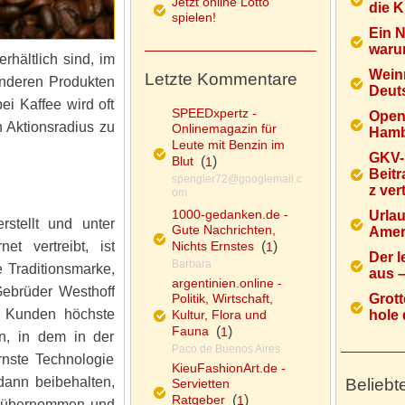
Jetzt online Lotto
die K
spielen!
Ein 
warum
rhältlich sind, im
Wein
Letzte Kommentare
 anderen Produkten
Deuts
ei Kaffee wird oft
SPEEDxpertz -
Open
 Aktionsradius zu
Onlinemagazin für
Hamb
Leute mit Benzin im
GKV-
Blut
(
)
1
Beitr
spengler72@googlemail.c
z ver
om
1000-gedanken.de -
Urlau
stellt und unter
Gute Nachrichten,
Ameri
et vertreibt, ist
Nichts Ernstes
(
)
1
Der l
Barbara
e Traditionsmarke,
aus – 
argentinien.online -
Gebrüder Westhoff
Politik, Wirtschaft,
Grott
n Kunden höchste
Kultur, Flora und
hole d
Fauna
(
)
1
en, in dem in der
Paco de Buenos Aires
rnste Technologie
KieuFashionArt.de -
ann beibehalten,
Beliebt
Servietten
Ratgeber
(
)
1
en übernommen und