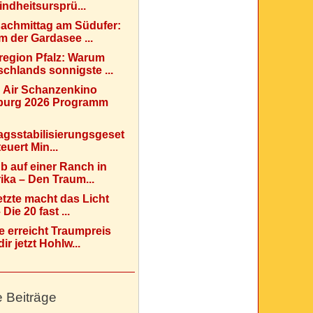
indheitsursprü...
Nachmittag am Südufer:
 der Gardasee ...
region Pfalz: Warum
chlands sonnigste ...
 Air Schanzenkino
urg 2026 Programm
agsstabilisierungsgeset
teuert Min...
b auf einer Ranch in
ka – Den Traum...
etzte macht das Licht
Die 20 fast ...
e erreicht Traumpreis
ir jetzt Hohlw...
e Beiträge