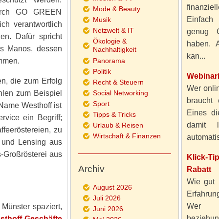
finanzie
Mode & Beauty
 durch GO GREEN
Einfach
Musik
ich verantwortlich
Netzwelt & IT
genug 
en. Dafür spricht
Ökologie &
haben. A
fés Manos, dessen
Nachhaltigkeit
kan...
ammen.
Panorama
Politik
Webinar
n, die zum Erfolg
Recht & Steuern
Wer onlin
len zum Beispiel
Social Networking
braucht 
Sport
Name Westhoff ist
Eines di
Tipps & Tricks
vice ein Begriff;
damit 
Urlaub & Reisen
feeröstereien, zu
Wirtschaft & Finanzen
automatisi
 und Lensing aus
s-Großrösterei aus
Klick-T
Archiv
Rabatt
Wie gut 
August 2026
Erfahru
Juli 2026
Wer al
Münster spaziert,
Juni 2026
beziehun
thoff-Geschäfte