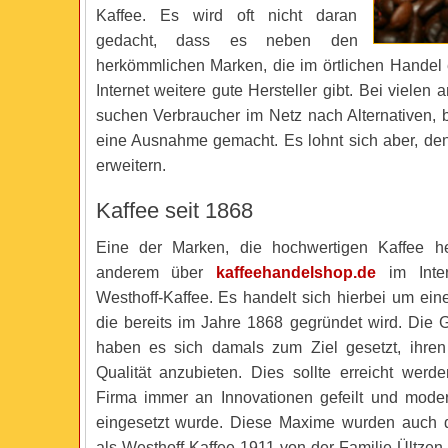
Kaffee. Es wird oft nicht daran
gedacht, dass es neben den
herkömmlichen Marken, die im örtlichen Handel e
Internet weitere gute Hersteller gibt. Bei vielen
suchen Verbraucher im Netz nach Alternativen, b
eine Ausnahme gemacht. Es lohnt sich aber, den
erweitern.
Kaffee seit 1868
Eine der Marken, die hochwertigen Kaffee her
anderem über
kaffeehandelshop.de
im Intern
Westhoff-Kaffee. Es handelt sich hierbei um ein
die bereits im Jahre 1868 gegründet wird. Die 
haben es sich damals zum Ziel gesetzt, ihre
Qualität anzubieten. Dies sollte erreicht werd
Firma immer an Innovationen gefeilt und mode
eingesetzt wurde. Diese Maxime wurden auch d
als Westhoff-Kaffee 1911 von der Familie Ültz