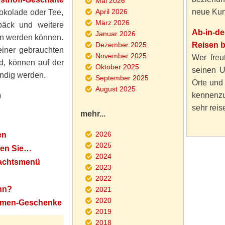
Mai 2026
April 2026
neue Kun
hokolade oder Tee,
März 2026
bäck und weitere
Ab-in-d
Januar 2026
sen werden können.
Dezember 2025
Reisen 
einer gebrauchten
November 2025
Wer freut
d, können auf der
Oktober 2025
seinen U
ndig werden.
September 2025
Orte und
August 2025
kennenzu
)
sehr reise
mehr...
2026
en
2025
nen Sie…
2024
nachtsmenü
2023
2022
nn?
2021
2020
Firmen-Geschenke
2019
2018