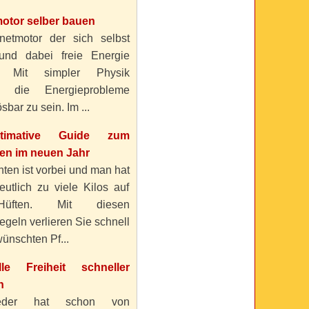
otor selber bauen
etmotor der sich selbst
 und dabei freie Energie
? Mit simpler Physik
n die Energieprobleme
sbar zu sein. Im ...
timative Guide zum
n im neuen Jahr
ten ist vorbei und man hat
eutlich zu viele Kilos auf
üften. Mit diesen
geln verlieren Sie schnell
ünschten Pf...
elle Freiheit schneller
n
eder hat schon von