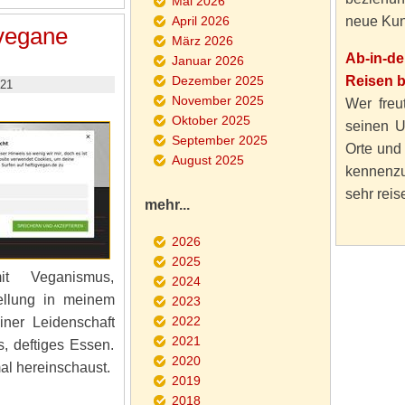
Mai 2026
April 2026
neue Kun
 vegane
März 2026
Ab-in-d
Januar 2026
Dezember 2025
Reisen 
021
November 2025
Wer freut
Oktober 2025
seinen U
September 2025
Orte und
August 2025
kennenzu
sehr reise
mehr...
2026
2025
t Veganismus,
2024
ellung in meinem
2023
2022
ner Leidenschaft
2021
, deftiges Essen.
2020
mal hereinschaust.
2019
2018