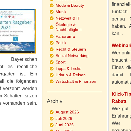
finanzie
Mode & Beauty
Einfach
Musik
Netzwelt & IT
genug 
Ökologie &
haben. A
Nachhaltigkeit
kan...
Panorama
Politik
Webinar
Recht & Steuern
Wer onlin
Social Networking
 Bayerischen
braucht 
Sport
t es rechtliche
Eines di
Tipps & Tricks
rgarten ist. Ein
damit 
Urlaub & Reisen
fall die folgenden
Wirtschaft & Finanzen
automatisi
rf verzehrt werden
Klick-T
 Schatten sitzen
Archiv
Rabatt
n vorhanden sein.
Wie gut 
August 2026
Erfahru
Juli 2026
Wer al
Juni 2026
beziehun