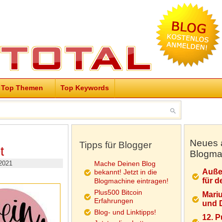
Top Themen
Top Keywords
Neues 
Tipps für Blogger
t
Blogma
2021
Mache Deinen Blog
Auße
bekannt! Jetzt in die
für d
Blogmachine eintragen!
Plus500 Bitcoin
Mariu
Erfahrungen
und D
Blog- und Linktipps!
12. 