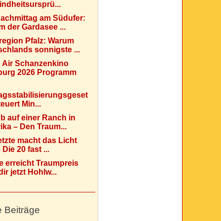
indheitsursprü...
Nachmittag am Südufer:
 der Gardasee ...
region Pfalz: Warum
chlands sonnigste ...
 Air Schanzenkino
urg 2026 Programm
agsstabilisierungsgeset
teuert Min...
b auf einer Ranch in
ka – Den Traum...
etzte macht das Licht
Die 20 fast ...
e erreicht Traumpreis
ir jetzt Hohlw...
e Beiträge