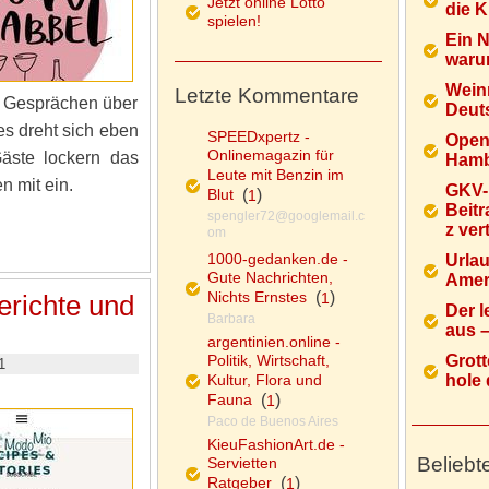
Jetzt online Lotto
die K
spielen!
Ein 
warum
Wein
Letzte Kommentare
n Gesprächen über
Deuts
es dreht sich eben
SPEEDxpertz -
Open
Onlinemagazin für
Gäste lockern das
Hamb
Leute mit Benzin im
n mit ein.
GKV-
Blut
(
)
1
Beitr
spengler72@googlemail.c
z ver
om
1000-gedanken.de -
Urlau
Gute Nachrichten,
Ameri
Nichts Ernstes
(
)
1
erichte und
Der l
Barbara
aus – 
argentinien.online -
Politik, Wirtschaft,
Grott
1
Kultur, Flora und
hole d
Fauna
(
)
1
Paco de Buenos Aires
KieuFashionArt.de -
Beliebt
Servietten
Ratgeber
(
)
1