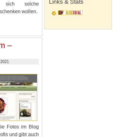
Links & Stats
n sich solche
eschenken wollen.
m –
 2021
die Fotos im Blog
Profis und gibt auch