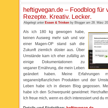
heftigvegan.de – Foodblog für
Rezepte. Kreativ. Lecker.
Abgelegt unter
Essen & Trinken
by Blogger am 28. März 2
Als ich 180 kg gewogen habe,
keinen Ausweg mehr sah und vor
einer Magen-OP stand sah die
Zukunft ziemlich düster aus. Über
Umstände kam ich eher zufällig an
einige Dokumentationen zu
veganer Ernährung, die mein Leben
geändert haben. Meine Erfahrungen mi
veganen/pflanzlichen Produkten und der Umst
Leben habe ich in diesen Blog gegossen. Mei
habe ich den Schwerpunkt gewidmet: Herzhaftes
Ich freue mich, wenn es dich interessiert und du 
Details und Statistiken:
heftigvegan.de