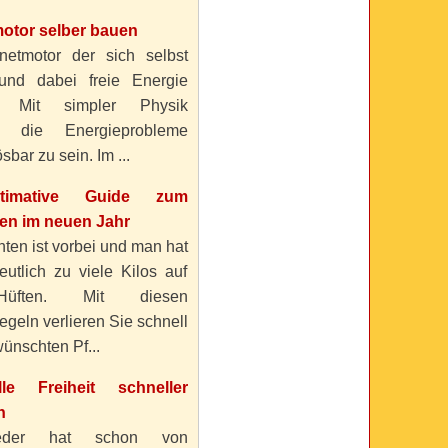
otor selber bauen
etmotor der sich selbst
 und dabei freie Energie
? Mit simpler Physik
n die Energieprobleme
sbar zu sein. Im ...
timative Guide zum
n im neuen Jahr
ten ist vorbei und man hat
eutlich zu viele Kilos auf
üften. Mit diesen
geln verlieren Sie schnell
ünschten Pf...
elle Freiheit schneller
n
eder hat schon von