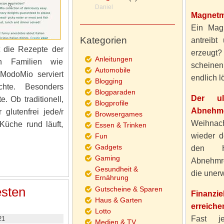
Daniel
Magnetm
Ein Magn
Kategorien
antreibt
t die Rezepte der
erzeugt
Anleitungen
en Familien wie
scheine
Automobile
ModoMio serviert
endlich lö
Blogging
ichte. Besonders
Blogparaden
Der ul
 Ob traditionell,
Blogprofile
Abnehme
 glutenfrei jede/r
Browsergames
Weihnach
üche rund läuft,
Essen & Trinken
wieder d
Fun
Gadgets
den H
Gaming
Abnehmre
Gesundheit &
die unerw
Ernährung
esten
Gutscheine & Sparen
Finanzi
Haus & Garten
erreiche
Lotto
Fast j
21
Medien & TV