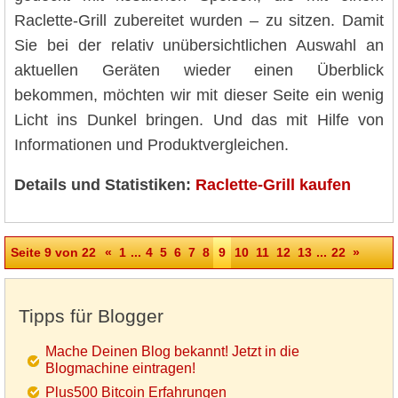
Raclette-Grill zubereitet wurden – zu sitzen. Damit
Sie bei der relativ unübersichtlichen Auswahl an
aktuellen Geräten wieder einen Überblick
bekommen, möchten wir mit dieser Seite ein wenig
Licht ins Dunkel bringen. Und das mit Hilfe von
Informationen und Produktvergleichen.
Details und Statistiken:
Raclette-Grill kaufen
Seite 9 von 22
«
1
...
4
5
6
7
8
9
10
11
12
13
...
22
»
Tipps für Blogger
Mache Deinen Blog bekannt! Jetzt in die
Blogmachine eintragen!
Plus500 Bitcoin Erfahrungen